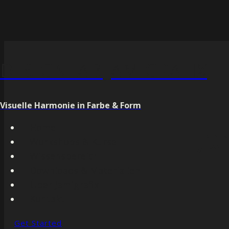
Zum
Inhalt
DESIGNLAB JAMIGRAFIX
springen
Visuelle Harmonie in Farbe & Form
Home
Ja
Workshops & Kurse
Wissensbereich
Downloads & Materialien
Über Jamigrafix
Kontakt
Get Started